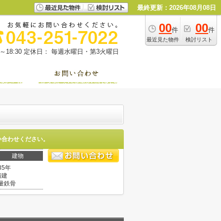
最終更新：2026年08月08日
00
00
件
件
最近見た物件
検討リスト
18:30
定休日： 毎週水曜日・第3火曜日
い合わせください。
建物
35年
階建
量鉄骨