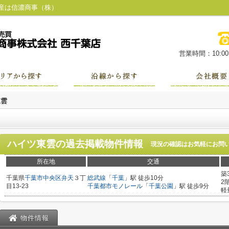
産は信濃商事（株）
営業時間：10:00～
東雲
ハイツ東雲
の過去掲載物件情報
現況の確認はお気軽にお問
所在地
交通
築
千葉県
千葉市中央区
弁天
３丁
総武線
「
千葉
」駅 徒歩10分
2
目13-23
千葉都市モノレール
「
千葉公園
」駅 徒歩9分
軽
物件情報