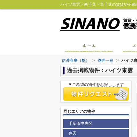
ハイツ東雲／西千葉・東千葉の賃貸や不動
信濃商事（株）
>
物件一覧
>
ハイツ
過去掲載物件：ハイツ東雲
▼ご希望の物件をお探しします
同じエリアの物件
千葉市中央区
弁天