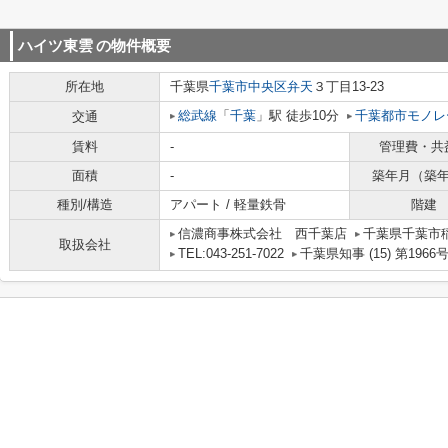
ハイツ東雲
の物件概要
所在地
千葉県
千葉市中央区
弁天
３丁目13-23
総武線
「
千葉
」駅 徒歩10分
千葉都市モノレ
交通
賃料
-
管理費・共
面積
-
築年月（築
種別/構造
アパート / 軽量鉄骨
階建
信濃商事株式会社 西千葉店
千葉県千葉市
取扱会社
TEL:043-251-7022
千葉県知事 (15) 第1966