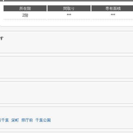
所在階
間取り
専有面積
2階
***
***
す
新千葉
栄町
県庁前
千葉公園