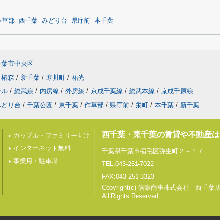
作草部
西千葉
みどり台
県庁前
本千葉
千葉市中央区
椿森
/
新千葉
/
寒川町
/
祐光
ール
/
総武線
/
内房線
/
外房線
/
京成千葉線
/
総武本線
/
京成千原線
みどり台
/
千葉公園
/
東千葉
/
作草部
/
県庁前
/
栄町
/
本千葉
/
新千葉
西千葉・東千葉の賃貸や不動産は
カップル・ファミリー向け
インターネット無料
千葉県千葉市稲毛区弥生町２－１７
事業用・駐車場
TEL:043-251-7022
FAX:043-251-3323
Copyright(c) 信濃商事株式会社 西千葉
All Rights Reserved.