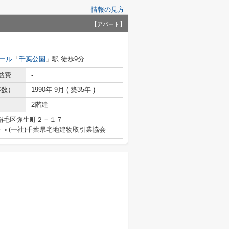
情報の見方
【アパート】
ール
「
千葉公園
」駅 徒歩9分
益費
-
年数）
1990年 9月 ( 築35年 )
2階建
稲毛区弥生町２－１７
号
(一社)千葉県宅地建物取引業協会