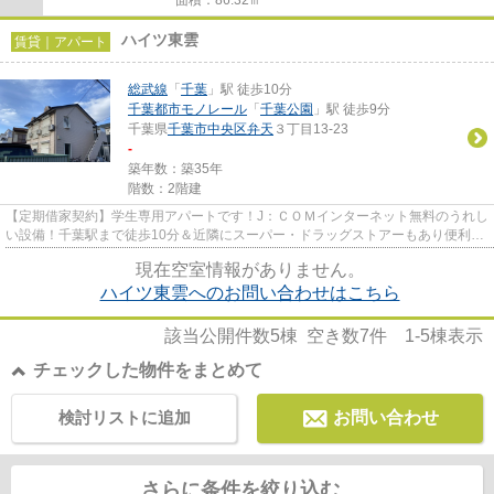
ハイツ東雲
賃貸｜アパート
総武線
「
千葉
」駅 徒歩10分
千葉都市モノレール
「
千葉公園
」駅 徒歩9分
千葉県
千葉市中央区
弁天
３丁目13-23
-
築年数：築35年
階数：2階建
【定期借家契約】学生専用アパートです！J：ＣＯＭインターネット無料のうれし
い設備！千葉駅まで徒歩10分＆近隣にスーパー・ドラッグストアーもあり便利で
す。留学生さん相談可。
現在空室情報がありません。
ハイツ東雲へのお問い合わせはこちら
該当公開件数
5
棟 空き数
7
件
1-5
棟表示
チェックした物件をまとめて
検討リストに追加
お問い合わせ
さらに条件を絞り込む