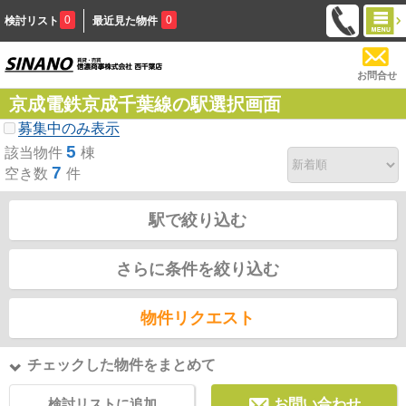
0
0
検討リスト
最近見た物件
お問合せ
京成電鉄京成千葉線の駅選択画面
募集中のみ表示
5
該当物件
棟
7
空き数
件
駅で絞り込む
さらに条件を絞り込む
物件リクエスト
チェックした物件をまとめて
検討リストに追加
お問い合わせ