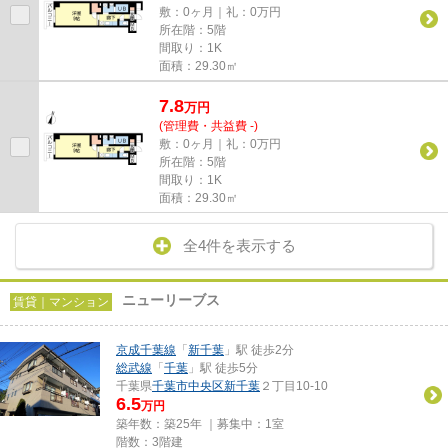
敷：0ヶ月｜礼：0万円
所在階：5階
間取り：1K
面積：29.30㎡
7.8
万
円
(管理費・共益費 -)
敷：0ヶ月｜礼：0万円
所在階：5階
間取り：1K
面積：29.30㎡
全4件を表示する
ニューリーブス
賃貸｜マンション
京成千葉線
「
新千葉
」駅 徒歩2分
総武線
「
千葉
」駅 徒歩5分
千葉県
千葉市中央区
新千葉
２丁目10-10
6.5
万円
築年数：築25年 ｜募集中：
1室
階数：3階建