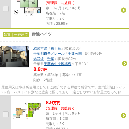
(管理費・共益費 -)
敷：0ヶ月｜礼：0ヶ月
所在階：2階
間取り：2K
面積：28.90㎡
赤池ハイツ
賃貸｜一戸建て
総武本線
「
東千葉
」駅 徒歩3分
千葉都市モノレール
「
千葉公園
」駅 徒歩5分
総武線
「
千葉
」駅 徒歩12分
千葉県
千葉市中央区
椿森
１丁目13-1
8.9
万円
築年数：築34年 ｜募集中：
1室
階数：2階建
居住用又は事務所使用としてもご紹介できる戸建て賃貸です。室内設備はトイレ
2ヶ所・バストイレ別など豊富に揃っており、過ごしやすいお部屋になっており
ます。和室から洋室への変更も...
8.9
万
円
(管理費・共益費 -)
敷：1ヶ月｜礼：0ヶ月
所在階：1-2階
間取り：3K
面積：86.32㎡