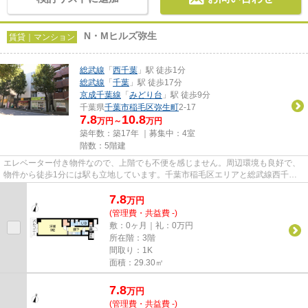
N・Mヒルズ弥生
賃貸｜マンション
総武線
「
西千葉
」駅 徒歩1分
総武線
「
千葉
」駅 徒歩17分
京成千葉線
「
みどり台
」駅 徒歩9分
千葉県
千葉市稲毛区
弥生町
2-17
7.8
10.8
万円～
万円
築年数：築17年 ｜募集中：
4室
階数：5階建
エレベーター付き物件なので、上階でも不便を感じません。周辺環境も良好で、
物件から徒歩1分には駅も立地しています。千葉市稲毛区エリアと総武線西千葉
付近での賃貸マンション、賃貸...
7.8
万
円
(管理費・共益費 -)
敷：0ヶ月｜礼：0万円
所在階：3階
間取り：1K
面積：29.30㎡
7.8
万
円
(管理費・共益費 -)