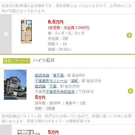
自走式の駐車場がある物件です。現在空家となっておりますので、お早めのご入
居が可能となっております。
6.5
万
円
(管理費・共益費 2,000円)
敷：1ヶ月｜礼：0ヶ月
所在階：2階
間取り：1K
面積：26.50㎡
ハイツ石川
賃貸｜アパート
総武本線
「
東千葉
」駅 徒歩8分
千葉都市モノレール
「
栄町
」駅 徒歩11分
総武線
「
千葉
」駅 徒歩16分
千葉県
千葉市中央区
祐光
１丁目26-9
5
万円
築年数：築38年 ｜募集中：
1室
階数：2階建
室内設備はバストイレ別・雨戸などが揃っているので、快適に過ごしやすいお部
屋になります。和室２間の２Kタイプ・２階角部屋です。
5
万
円