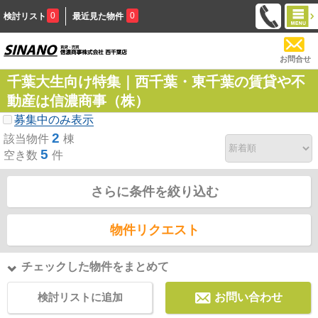
0
0
検討リスト
最近見た物件
お問合せ
千葉大生向け特集｜西千葉・東千葉の賃貸や不
動産は信濃商事（株）
募集中のみ表示
2
該当物件
棟
5
空き数
件
さらに条件を絞り込む
物件リクエスト
チェックした物件をまとめて
検討リストに追加
お問い合わせ