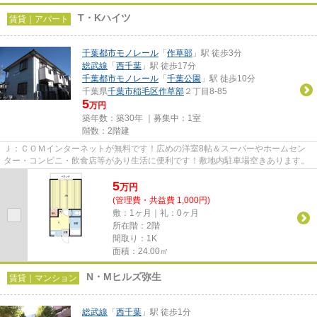
T・Kハイツ
賃貸｜アパート
千葉都市モノレール
「
作草部
」駅 徒歩3分
総武線
「
西千葉
」駅 徒歩17分
千葉都市モノレール
「
千葉公園
」駅 徒歩10分
千葉県
千葉市稲毛区
作草部
２丁目8-85
5
万円
築年数：築30年 ｜募集中：
1室
階数：2階建
Ｊ：ＣＯＭインターネットが無料です！広めの洋室8帖＆スーパーやホームセン
ター・コンビニ・飲食店等があり生活に便利です！敷地内駐車場空きあります。
5
万
円
(管理費・共益費 1,000円)
敷：1ヶ月｜礼：0ヶ月
所在階：2階
間取り：1K
面積：24.00㎡
N・Mヒルズ弥生
賃貸｜マンション
総武線
「
西千葉
」駅 徒歩1分