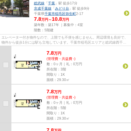
総武線
「
千葉
」駅 徒歩17分
京成千葉線
「
みどり台
」駅 徒歩9分
千葉県
千葉市稲毛区
弥生町
2-17
7.8
10.8
万円～
万円
築年数：築17年 ｜募集中：
4室
階数：5階建
エレベーター付き物件なので、上階でも不便を感じません。周辺環境も良好で、
物件から徒歩1分には駅も立地しています。千葉市稲毛区エリアと総武線西千葉
付近での賃貸マンション、賃貸...
7.8
万
円
(管理費・共益費 -)
敷：0ヶ月｜礼：0万円
所在階：3階
間取り：1K
面積：29.30㎡
7.8
万
円
(管理費・共益費 -)
敷：0ヶ月｜礼：0万円
所在階：5階
間取り：1K
面積：29.30㎡
7.8
万
円